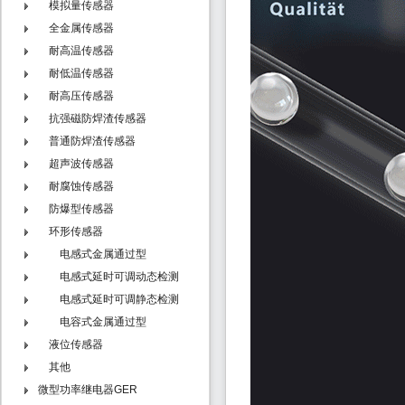
模拟量传感器
全金属传感器
耐高温传感器
耐低温传感器
耐高压传感器
抗强磁防焊渣传感器
普通防焊渣传感器
超声波传感器
耐腐蚀传感器
防爆型传感器
环形传感器
电感式金属通过型
电感式延时可调动态检测
型 - N系列
电感式延时可调静态检测
型 - T系列
电容式金属通过型
液位传感器
其他
微型功率继电器GER