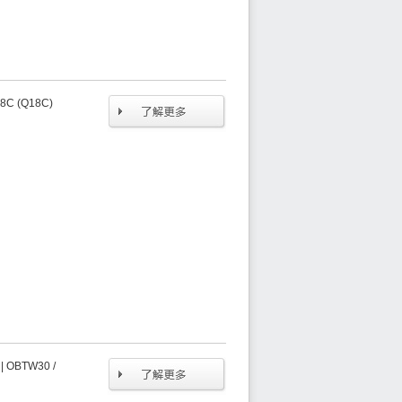
 (Q18C)
OBTW30 /