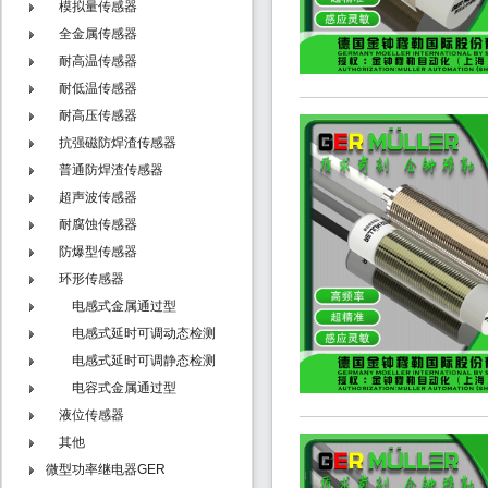
模拟量传感器
全金属传感器
耐高温传感器
耐低温传感器
耐高压传感器
抗强磁防焊渣传感器
普通防焊渣传感器
超声波传感器
耐腐蚀传感器
防爆型传感器
环形传感器
电感式金属通过型
电感式延时可调动态检测
型 - N系列
电感式延时可调静态检测
型 - T系列
电容式金属通过型
液位传感器
其他
微型功率继电器GER